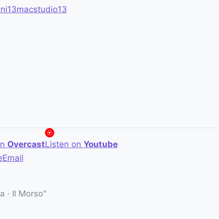
ni
13
macstudio
13
on
Overcast
Listen on
Youtube
e
Email
 · Il Morso"