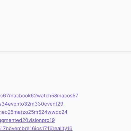
c
67
macbook
62
watch
58
macos
57
s
34
evento
32
m3
30
event
29
neo
25
marzo
25
m5
24
wwdc
24
ugmented
20
visionpro
19
a
17
novembre
16
ios17
16
reality
16