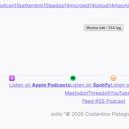
silicon
15
settembre
15
ipados
14
microled
14
icloud
14
macmi
Mostra tutti i 514 tag
Listen on
Apple Podcasts
Listen on
Spotify
Listen 
Mastodon
Threads
X
YouTub
Feed RSS Podcast
echo "© 2026 Costantino Pistagna