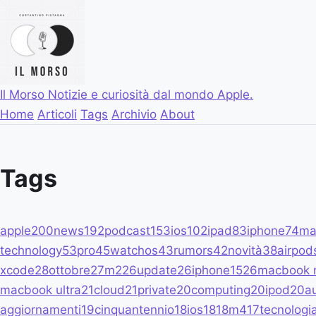
Il Morso
Notizie e curiosità dal mondo Apple.
Home
Articoli
Tags
Archivio
About
Tags
apple
200
news
192
podcast
153
ios
102
ipad
83
iphone
74
ma
technology
53
pro
45
watchos
43
rumors
42
novità
38
airpod
xcode
28
ottobre
27
m2
26
update
26
iphone15
26
macbook 
macbook ultra
21
cloud
21
private
20
computing
20
ipod
20
a
aggiornamenti
19
cinquantennio
18
ios18
18
m4
17
tecnologi