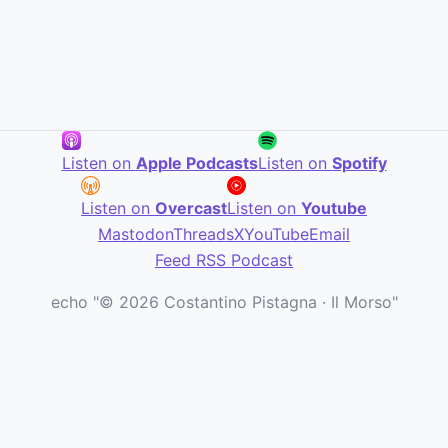
Listen on
Apple Podcasts
Listen on
Spotify
Listen on
Overcast
Listen on
Youtube
Mastodon
Threads
X
YouTube
Email
Feed RSS Podcast
echo "© 2026 Costantino Pistagna · Il Morso"