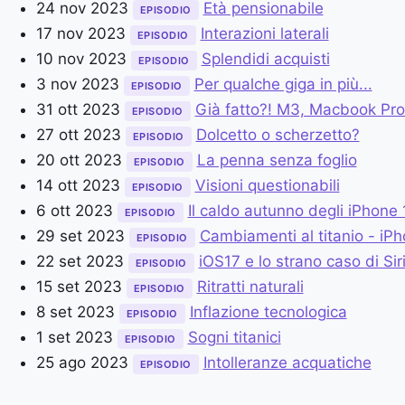
24 nov 2023
Età pensionabile
EPISODIO
17 nov 2023
Interazioni laterali
EPISODIO
10 nov 2023
Splendidi acquisti
EPISODIO
3 nov 2023
Per qualche giga in più...
EPISODIO
31 ott 2023
Già fatto?! M3, Macbook Pro
EPISODIO
27 ott 2023
Dolcetto o scherzetto?
EPISODIO
20 ott 2023
La penna senza foglio
EPISODIO
14 ott 2023
Visioni questionabili
EPISODIO
6 ott 2023
Il caldo autunno degli iPhone
EPISODIO
29 set 2023
Cambiamenti al titanio - i
EPISODIO
22 set 2023
iOS17 e lo strano caso di Sir
EPISODIO
15 set 2023
Ritratti naturali
EPISODIO
8 set 2023
Inflazione tecnologica
EPISODIO
1 set 2023
Sogni titanici
EPISODIO
25 ago 2023
Intolleranze acquatiche
EPISODIO