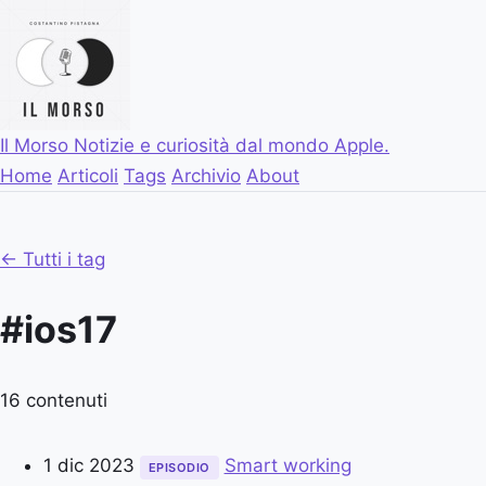
Il Morso
Notizie e curiosità dal mondo Apple.
Home
Articoli
Tags
Archivio
About
← Tutti i tag
#ios17
16 contenuti
1 dic 2023
Smart working
EPISODIO