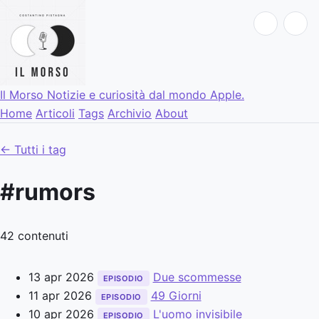
Il Morso
Notizie e curiosità dal mondo Apple.
Home
Articoli
Tags
Archivio
About
← Tutti i tag
#rumors
42 contenuti
13 apr 2026
Due scommesse
EPISODIO
11 apr 2026
49 Giorni
EPISODIO
10 apr 2026
L'uomo invisibile
EPISODIO