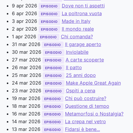
9 apr 2026
Dove non ti aspetti
EPISODIO
6 apr 2026
La poltrona vuota
EPISODIO
3 apr 2026
Made in Italy
EPISODIO
2 apr 2026
Il mondo reale
EPISODIO
1 apr 2026
Chi comanda?
EPISODIO
31 mar 2026
Il garage aperto
EPISODIO
30 mar 2026
Inviolabile
EPISODIO
27 mar 2026
A carte scoperte
EPISODIO
26 mar 2026
Il patto
EPISODIO
25 mar 2026
25 anni dopo
EPISODIO
24 mar 2026
Make Apple Great Again
EPISODIO
23 mar 2026
Ospiti a cena
EPISODIO
19 mar 2026
Chi può costruire?
EPISODIO
18 mar 2026
Questione di tempo
EPISODIO
16 mar 2026
Metamorfosi o Nostalgia?
EPISODIO
14 mar 2026
La crepa nel vetro
EPISODIO
13 mar 2026
Fidarsi è bene...
EPISODIO