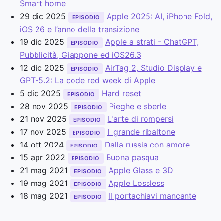
Smart home
29 dic 2025
Apple 2025: AI, iPhone Fold,
EPISODIO
iOS 26 e l’anno della transizione
19 dic 2025
Apple a strati - ChatGPT,
EPISODIO
Pubblicità, Giappone ed iOS26.3
12 dic 2025
AirTag 2, Studio Display e
EPISODIO
GPT-5.2: La code red week di Apple
5 dic 2025
Hard reset
EPISODIO
28 nov 2025
Pieghe e sberle
EPISODIO
21 nov 2025
L'arte di rompersi
EPISODIO
17 nov 2025
Il grande ribaltone
EPISODIO
14 ott 2024
Dalla russia con amore
EPISODIO
15 apr 2022
Buona pasqua
EPISODIO
21 mag 2021
Apple Glass e 3D
EPISODIO
19 mag 2021
Apple Lossless
EPISODIO
18 mag 2021
Il portachiavi mancante
EPISODIO