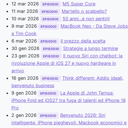
12 mar 2026
M5 Super Core
EPISODIO
11 mar 2026
Martello o scalpello?
EPISODIO
10 mar 2026
50 anni...e non sentirli
EPISODIO
9 mar 2026
MacBook Neo - Da Steve Jobs
EPISODIO
a Tim Cook
6 mar 2026
Il prezzo della scelta
EPISODIO
30 gen 2026
Strategie a lungo termine
EPISODIO
23 gen 2026
Il nuovo Siri con chatbot: la
EPISODIO
rivoluzione Apple di iOS 27 e nuovo hardware in
arrivo
16 gen 2026
Think different: Addio ideali,
EPISODIO
benvenuto business
9 gen 2026
La Apple di John Ternus:
EPISODIO
iPhone Fold ed iOS27 tra fuga di talenti ed iPhone 18
Pro
2 gen 2026
Benvenuto 2026: Siri
EPISODIO
intelligente, iPhone pieghevoli, Macbook economici e