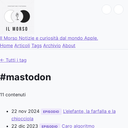
Il Morso
Notizie e curiosità dal mondo Apple.
Home
Articoli
Tags
Archivio
About
← Tutti i tag
#mastodon
11 contenuti
22 nov 2024
L’elefante, la farfalla e la
EPISODIO
chiocciola
22 dic 2023
Caro algoritmo
EPISODIO