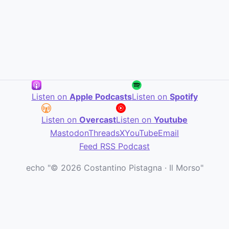
Listen on
Apple Podcasts
Listen on
Spotify
Listen on
Overcast
Listen on
Youtube
Mastodon
Threads
X
YouTube
Email
Feed RSS Podcast
echo "© 2026 Costantino Pistagna · Il Morso"