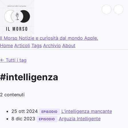
Il Morso
Notizie e curiosità dal mondo Apple.
Home
Articoli
Tags
Archivio
About
← Tutti i tag
#intelligenza
2 contenuti
25 ott 2024
L'intelligenza mancante
EPISODIO
8 dic 2023
Arguzia Intelligente
EPISODIO