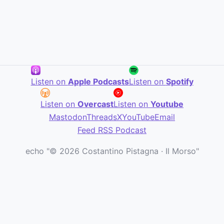
Listen on
Apple Podcasts
Listen on
Spotify
Listen on
Overcast
Listen on
Youtube
Mastodon
Threads
X
YouTube
Email
Feed RSS Podcast
echo "© 2026 Costantino Pistagna · Il Morso"