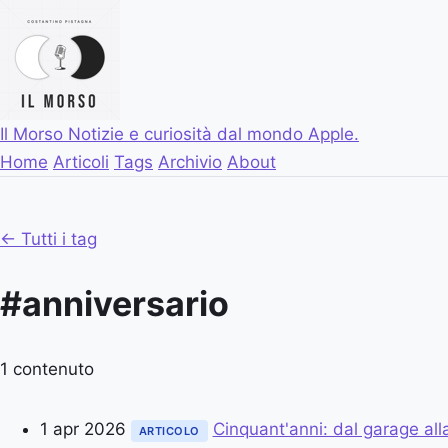
Il Morso
Notizie e curiosità dal mondo Apple.
Home
Articoli
Tags
Archivio
About
← Tutti i tag
#anniversario
1 contenuto
1 apr 2026
Cinquant'anni: dal garage all
ARTICOLO