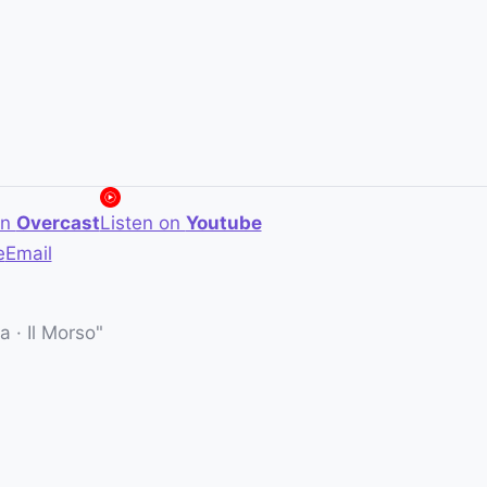
on
Overcast
Listen on
Youtube
e
Email
 · Il Morso"