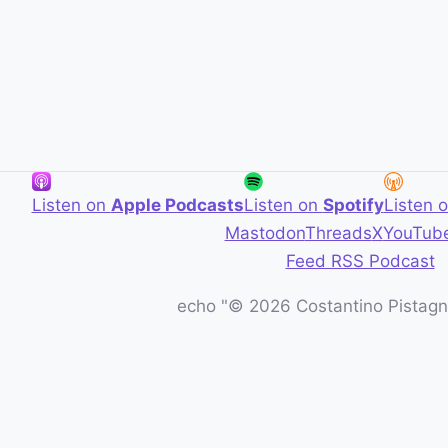
Listen on
Apple Podcasts
Listen on
Spotify
Listen 
Mastodon
Threads
X
YouTub
Feed RSS Podcast
echo "© 2026 Costantino Pistagna