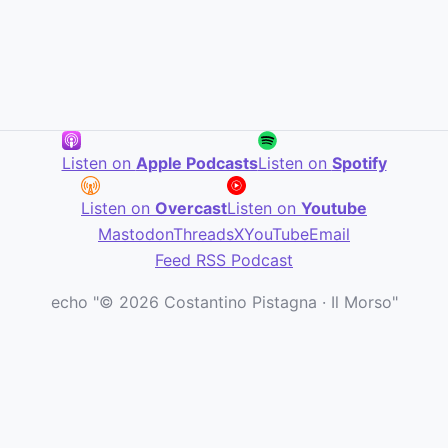
Listen on
Apple Podcasts
Listen on
Spotify
Listen on
Overcast
Listen on
Youtube
Mastodon
Threads
X
YouTube
Email
Feed RSS Podcast
echo "© 2026 Costantino Pistagna · Il Morso"