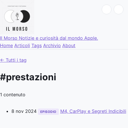
Il Morso
Notizie e curiosità dal mondo Apple.
Home
Articoli
Tags
Archivio
About
← Tutti i tag
#prestazioni
1 contenuto
8 nov 2024
M4, CarPlay e Segreti Indicibili
EPISODIO