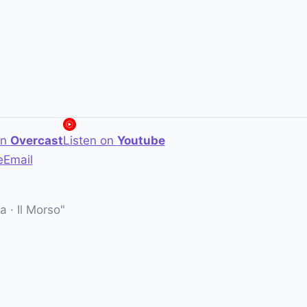
on
Overcast
Listen on
Youtube
e
Email
 · Il Morso"