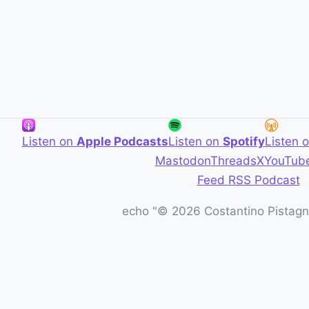
Listen on
Apple Podcasts
Listen on
Spotify
Listen 
Mastodon
Threads
X
YouTub
Feed RSS Podcast
echo "© 2026 Costantino Pistagna