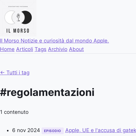
Il Morso
Notizie e curiosità dal mondo Apple.
Home
Articoli
Tags
Archivio
About
← Tutti i tag
#regolamentazioni
1 contenuto
6 nov 2024
Apple, UE e l'accusa di gate
EPISODIO