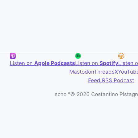
Listen on
Apple Podcasts
Listen on
Spotify
Listen 
Mastodon
Threads
X
YouTub
Feed RSS Podcast
echo "© 2026 Costantino Pistagna