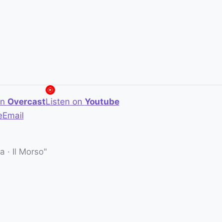
on
Overcast
Listen on
Youtube
e
Email
 · Il Morso"