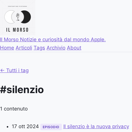
Il Morso
Notizie e curiosità dal mondo Apple.
Home
Articoli
Tags
Archivio
About
← Tutti i tag
#silenzio
1 contenuto
17 ott 2024
Il silenzio è la nuova privacy
EPISODIO