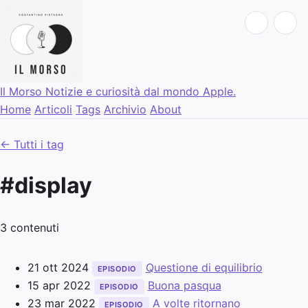
Il Morso
Notizie e curiosità dal mondo Apple.
Home
Articoli
Tags
Archivio
About
← Tutti i tag
#display
3 contenuti
21 ott 2024
Questione di equilibrio
EPISODIO
15 apr 2022
Buona pasqua
EPISODIO
23 mar 2022
A volte ritornano
EPISODIO