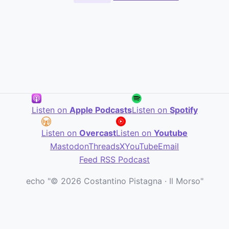
Listen on
Apple Podcasts
Listen on
Spotify
Listen on
Overcast
Listen on
Youtube
Mastodon
Threads
X
YouTube
Email
Feed RSS Podcast
echo "© 2026 Costantino Pistagna · Il Morso"