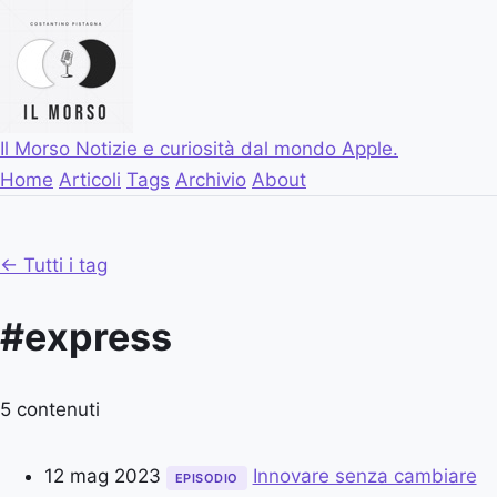
Il Morso
Notizie e curiosità dal mondo Apple.
Home
Articoli
Tags
Archivio
About
← Tutti i tag
#express
5 contenuti
12 mag 2023
Innovare senza cambiare
EPISODIO