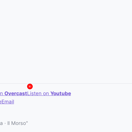
on
Overcast
Listen on
Youtube
e
Email
 · Il Morso"