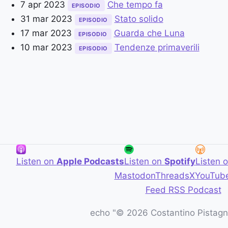
7 apr 2023
Che tempo fa
EPISODIO
31 mar 2023
Stato solido
EPISODIO
17 mar 2023
Guarda che Luna
EPISODIO
10 mar 2023
Tendenze primaverili
EPISODIO
Listen on
Apple Podcasts
Listen on
Spotify
Listen 
Mastodon
Threads
X
YouTub
Feed RSS Podcast
echo "© 2026 Costantino Pistagna