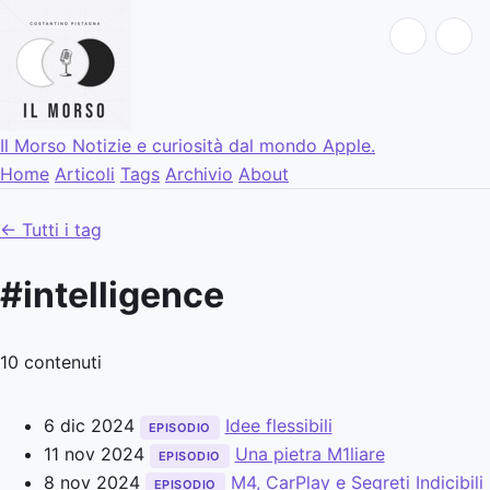
Il Morso
Notizie e curiosità dal mondo Apple.
Home
Articoli
Tags
Archivio
About
← Tutti i tag
#intelligence
10 contenuti
6 dic 2024
Idee flessibili
EPISODIO
11 nov 2024
Una pietra M1liare
EPISODIO
8 nov 2024
M4, CarPlay e Segreti Indicibili
EPISODIO