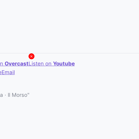
on
Overcast
Listen on
Youtube
e
Email
 · Il Morso"