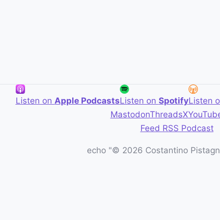
Listen on
Apple Podcasts
Listen on
Spotify
Listen 
Mastodon
Threads
X
YouTub
Feed RSS Podcast
echo "© 2026 Costantino Pistagna