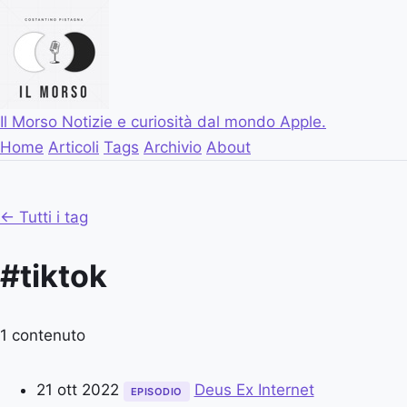
Il Morso
Notizie e curiosità dal mondo Apple.
Home
Articoli
Tags
Archivio
About
← Tutti i tag
#tiktok
1 contenuto
21 ott 2022
Deus Ex Internet
EPISODIO