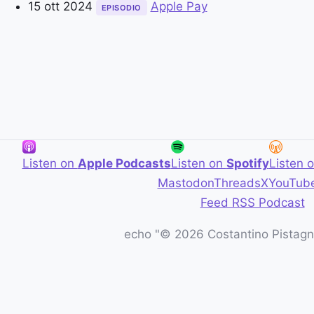
15 ott 2024
Apple Pay
EPISODIO
Listen on
Apple Podcasts
Listen on
Spotify
Listen 
Mastodon
Threads
X
YouTub
Feed RSS Podcast
echo "© 2026 Costantino Pistagna