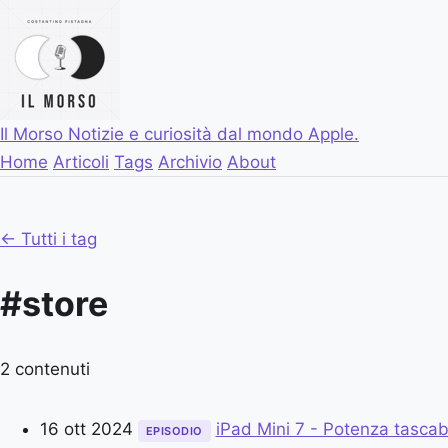
Il Morso
Notizie e curiosità dal mondo Apple.
Home
Articoli
Tags
Archivio
About
← Tutti i tag
#store
2 contenuti
16 ott 2024
iPad Mini 7 - Potenza tascab
EPISODIO