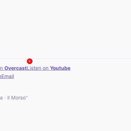
on
Overcast
Listen on
Youtube
e
Email
 · Il Morso"