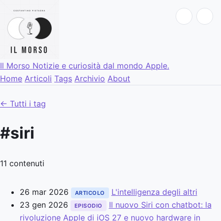
Il Morso
Notizie e curiosità dal mondo Apple.
Home
Articoli
Tags
Archivio
About
← Tutti i tag
#siri
11 contenuti
26 mar 2026
L'intelligenza degli altri
ARTICOLO
23 gen 2026
Il nuovo Siri con chatbot: la
EPISODIO
rivoluzione Apple di iOS 27 e nuovo hardware in