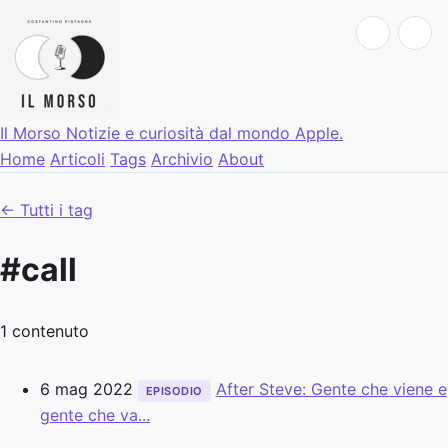
Il Morso
Notizie e curiosità dal mondo Apple.
Home
Articoli
Tags
Archivio
About
← Tutti i tag
#call
1 contenuto
6 mag 2022
After Steve: Gente che viene e
EPISODIO
gente che va...