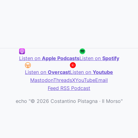
Listen on
Apple Podcasts
Listen on
Spotify
Listen on
Overcast
Listen on
Youtube
Mastodon
Threads
X
YouTube
Email
Feed RSS Podcast
echo "© 2026 Costantino Pistagna · Il Morso"