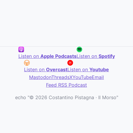
Listen on
Apple Podcasts
Listen on
Spotify
Listen on
Overcast
Listen on
Youtube
Mastodon
Threads
X
YouTube
Email
Feed RSS Podcast
echo "© 2026 Costantino Pistagna · Il Morso"