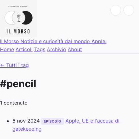
Il Morso
Notizie e curiosità dal mondo Apple.
Home
Articoli
Tags
Archivio
About
← Tutti i tag
#pencil
1 contenuto
6 nov 2024
Apple, UE e l'accusa di
EPISODIO
gatekeeping