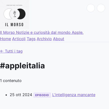
Il Morso
Notizie e curiosità dal mondo Apple.
Home
Articoli
Tags
Archivio
About
← Tutti i tag
#appleitalia
1 contenuto
25 ott 2024
L'intelligenza mancante
EPISODIO