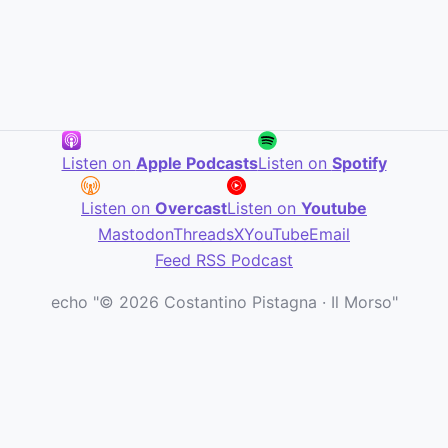
Listen on
Apple Podcasts
Listen on
Spotify
Listen on
Overcast
Listen on
Youtube
Mastodon
Threads
X
YouTube
Email
Feed RSS Podcast
echo "© 2026 Costantino Pistagna · Il Morso"