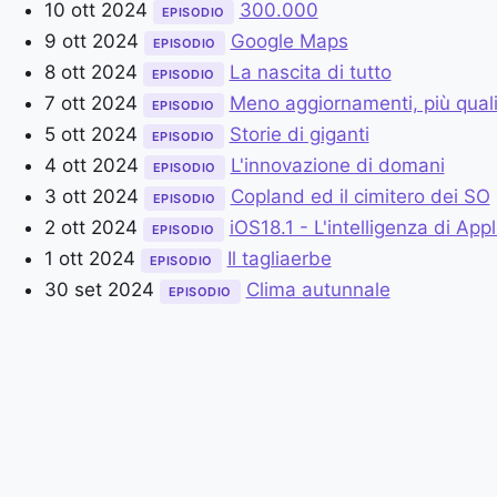
10 ott 2024
300.000
EPISODIO
9 ott 2024
Google Maps
EPISODIO
8 ott 2024
La nascita di tutto
EPISODIO
7 ott 2024
Meno aggiornamenti, più quali
EPISODIO
5 ott 2024
Storie di giganti
EPISODIO
4 ott 2024
L'innovazione di domani
EPISODIO
3 ott 2024
Copland ed il cimitero dei SO
EPISODIO
2 ott 2024
iOS18.1 - L'intelligenza di App
EPISODIO
1 ott 2024
Il tagliaerbe
EPISODIO
30 set 2024
Clima autunnale
EPISODIO