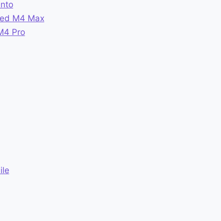
ento
o ed M4 Max
M4 Pro
ile