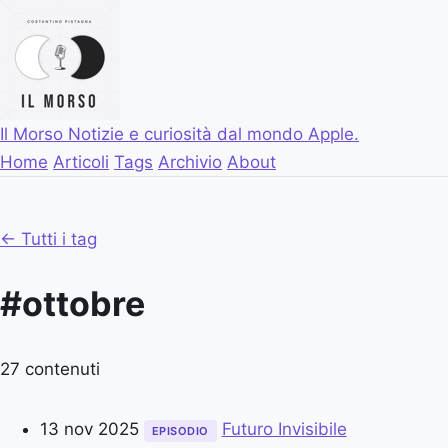
Il Morso
Notizie e curiosità dal mondo Apple.
Home
Articoli
Tags
Archivio
About
← Tutti i tag
#ottobre
27 contenuti
13 nov 2025
Futuro Invisibile
EPISODIO