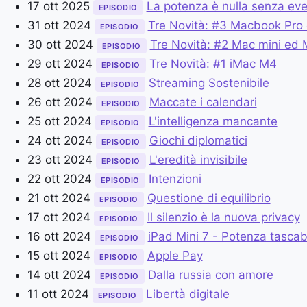
17 ott 2025
La potenza è nulla senza ev
EPISODIO
31 ott 2024
Tre Novità: #3 Macbook Pr
EPISODIO
30 ott 2024
Tre Novità: #2 Mac mini ed 
EPISODIO
29 ott 2024
Tre Novità: #1 iMac M4
EPISODIO
28 ott 2024
Streaming Sostenibile
EPISODIO
26 ott 2024
Maccate i calendari
EPISODIO
25 ott 2024
L'intelligenza mancante
EPISODIO
24 ott 2024
Giochi diplomatici
EPISODIO
23 ott 2024
L'eredità invisibile
EPISODIO
22 ott 2024
Intenzioni
EPISODIO
21 ott 2024
Questione di equilibrio
EPISODIO
17 ott 2024
Il silenzio è la nuova privacy
EPISODIO
16 ott 2024
iPad Mini 7 - Potenza tascab
EPISODIO
15 ott 2024
Apple Pay
EPISODIO
14 ott 2024
Dalla russia con amore
EPISODIO
11 ott 2024
Libertà digitale
EPISODIO