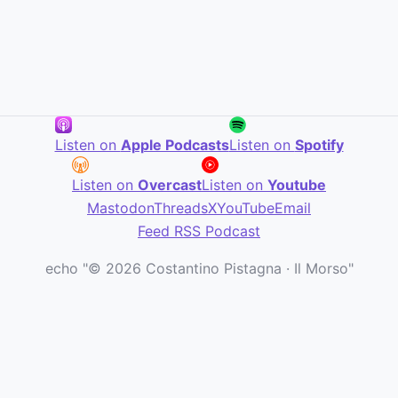
Listen on
Apple Podcasts
Listen on
Spotify
Listen on
Overcast
Listen on
Youtube
Mastodon
Threads
X
YouTube
Email
Feed RSS Podcast
echo "© 2026 Costantino Pistagna · Il Morso"