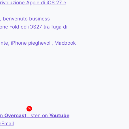
 rivoluzione Apple di iOS 27 e
li, benvenuto business
one Fold ed iOS27 tra fuga di
gente, iPhone pieghevoli, Macbook
on
Overcast
Listen on
Youtube
e
Email