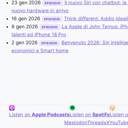
23 gen 2026
Il nuovo Siri con chatbot: la
EPISODIO
nuovo hardware in arrivo
16 gen 2026
Think different: Addio idea
EPISODIO
9 gen 2026
La Apple di John Ternus: iPh
EPISODIO
talenti ed iPhone 18 Pro
2 gen 2026
Benvenuto 2026: Siri intelli
EPISODIO
economici e Smart home
Listen on
Apple Podcasts
Listen on
Spotify
Listen 
Mastodon
Threads
X
YouTub