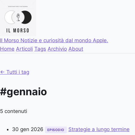
Il Morso
Notizie e curiosità dal mondo Apple.
Home
Articoli
Tags
Archivio
About
← Tutti i tag
#gennaio
5 contenuti
30 gen 2026
Strategie a lungo termine
EPISODIO