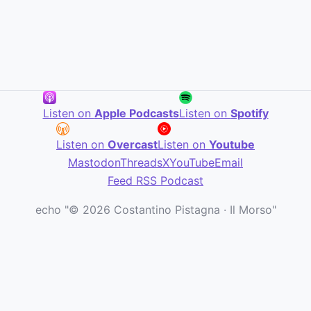
Listen on
Apple Podcasts
Listen on
Spotify
Listen on
Overcast
Listen on
Youtube
Mastodon
Threads
X
YouTube
Email
Feed RSS Podcast
echo "© 2026 Costantino Pistagna · Il Morso"