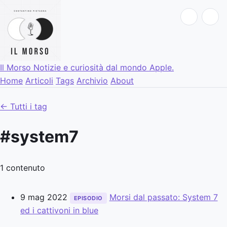
Il Morso
Notizie e curiosità dal mondo Apple.
Home
Articoli
Tags
Archivio
About
← Tutti i tag
#system7
1 contenuto
9 mag 2022
Morsi dal passato: System 7
EPISODIO
ed i cattivoni in blue