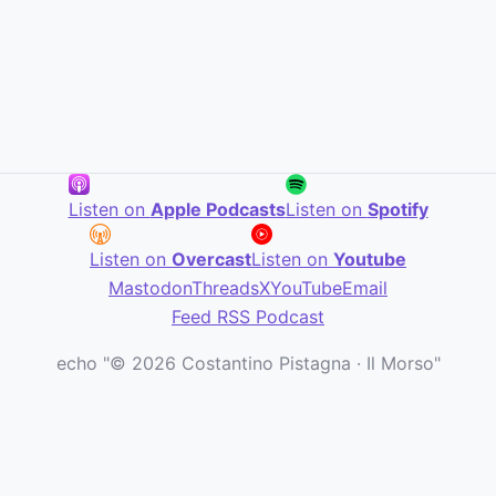
Listen on
Apple Podcasts
Listen on
Spotify
Listen on
Overcast
Listen on
Youtube
Mastodon
Threads
X
YouTube
Email
Feed RSS Podcast
echo "© 2026 Costantino Pistagna · Il Morso"