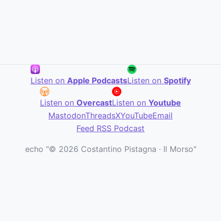
Listen on
Apple Podcasts
Listen on
Spotify
Listen on
Overcast
Listen on
Youtube
Mastodon
Threads
X
YouTube
Email
Feed RSS Podcast
echo "© 2026 Costantino Pistagna · Il Morso"