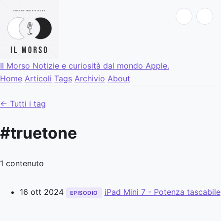
Il Morso
Notizie e curiosità dal mondo Apple.
Home
Articoli
Tags
Archivio
About
← Tutti i tag
#truetone
1 contenuto
16 ott 2024
iPad Mini 7 - Potenza tascabile
EPISODIO