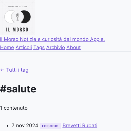
Il Morso
Notizie e curiosità dal mondo Apple.
Home
Articoli
Tags
Archivio
About
← Tutti i tag
#salute
1 contenuto
7 nov 2024
Brevetti Rubati
EPISODIO