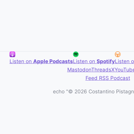
Listen on
Apple Podcasts
Listen on
Spotify
Listen 
Mastodon
Threads
X
YouTub
Feed RSS Podcast
echo "© 2026 Costantino Pistagna