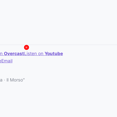
on
Overcast
Listen on
Youtube
e
Email
 · Il Morso"