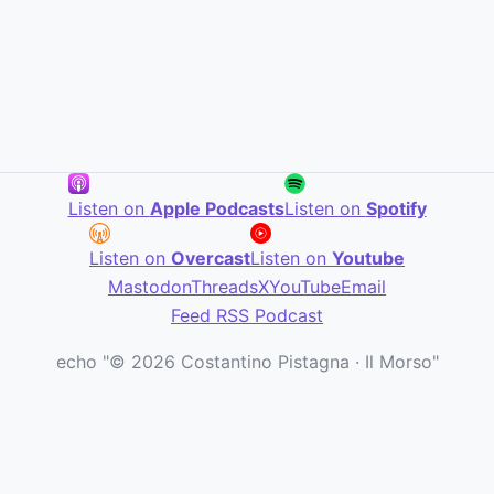
Listen on
Apple Podcasts
Listen on
Spotify
Listen on
Overcast
Listen on
Youtube
Mastodon
Threads
X
YouTube
Email
Feed RSS Podcast
echo "© 2026 Costantino Pistagna · Il Morso"