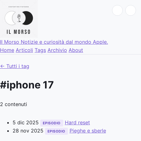
Il Morso
Notizie e curiosità dal mondo Apple.
Home
Articoli
Tags
Archivio
About
← Tutti i tag
#iphone 17
2 contenuti
5 dic 2025
Hard reset
EPISODIO
28 nov 2025
Pieghe e sberle
EPISODIO