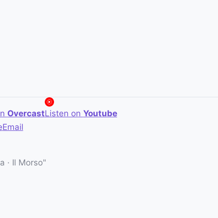
on
Overcast
Listen on
Youtube
e
Email
 · Il Morso"