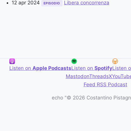
12 apr 2024
Libera concorrenza
EPISODIO
Listen on
Apple Podcasts
Listen on
Spotify
Listen 
Mastodon
Threads
X
YouTub
Feed RSS Podcast
echo "© 2026 Costantino Pistagna