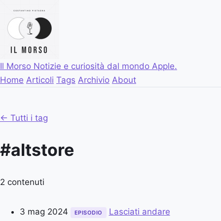
Il Morso
Notizie e curiosità dal mondo Apple.
Home
Articoli
Tags
Archivio
About
← Tutti i tag
#altstore
2 contenuti
3 mag 2024
Lasciati andare
EPISODIO