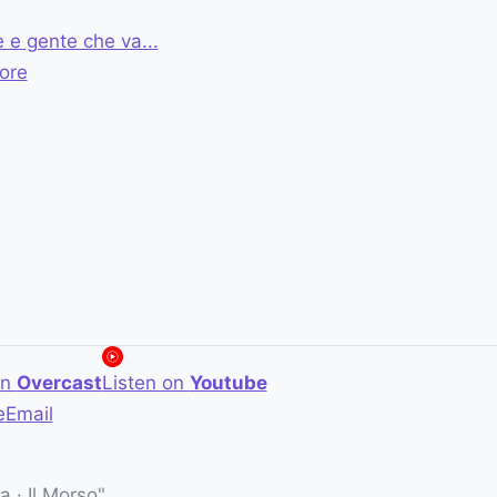
 e gente che va...
ore
on
Overcast
Listen on
Youtube
e
Email
 · Il Morso"