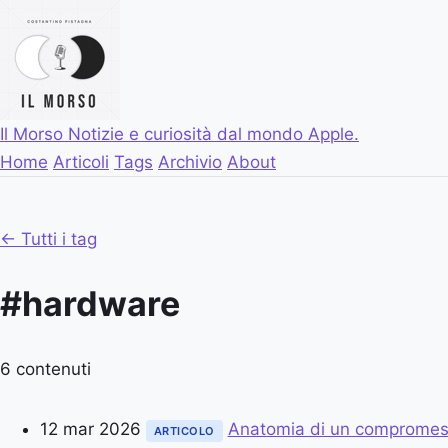
Il Morso
Notizie e curiosità dal mondo Apple.
Home
Articoli
Tags
Archivio
About
← Tutti i tag
#hardware
6 contenuti
12 mar 2026
Anatomia di un comprome
ARTICOLO