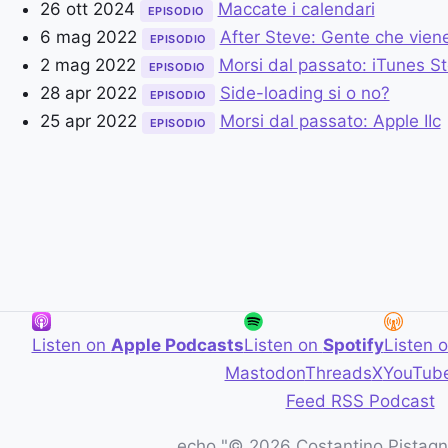
26 ott 2024
Maccate i calendari
EPISODIO
6 mag 2022
After Steve: Gente che viene
EPISODIO
2 mag 2022
Morsi dal passato: iTunes St
EPISODIO
28 apr 2022
Side-loading si o no?
EPISODIO
25 apr 2022
Morsi dal passato: Apple IIc
EPISODIO
Listen on
Apple Podcasts
Listen on
Spotify
Listen 
Mastodon
Threads
X
YouTub
Feed RSS Podcast
echo "© 2026 Costantino Pistagna