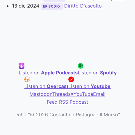
13 dic 2024
Diritto D'ascolto
EPISODIO
Listen on
Apple Podcasts
Listen on
Spotify
Listen on
Overcast
Listen on
Youtube
Mastodon
Threads
X
YouTube
Email
Feed RSS Podcast
echo "© 2026 Costantino Pistagna · Il Morso"