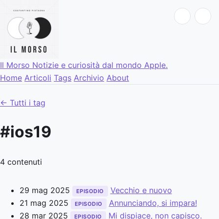
Il Morso
Notizie e curiosità dal mondo Apple.
Home
Articoli
Tags
Archivio
About
← Tutti i tag
#ios19
4 contenuti
29 mag 2025
Vecchio e nuovo
EPISODIO
21 mag 2025
Annunciando, si impara!
EPISODIO
28 mar 2025
Mi dispiace, non capisco.
EPISODIO