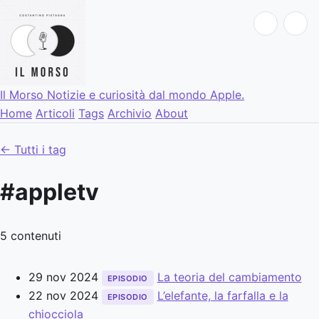
Il Morso
Notizie e curiosità dal mondo Apple.
Home
Articoli
Tags
Archivio
About
← Tutti i tag
#appletv
5 contenuti
29 nov 2024
La teoria del cambiamento
EPISODIO
22 nov 2024
L’elefante, la farfalla e la
EPISODIO
chiocciola