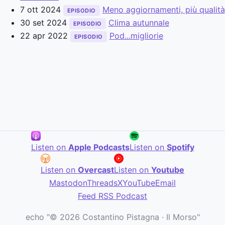
7 ott 2024
Meno aggiornamenti, più qualità
EPISODIO
30 set 2024
Clima autunnale
EPISODIO
22 apr 2022
Pod...migliorie
EPISODIO
Listen on
Apple Podcasts
Listen on
Spotify
Listen on
Overcast
Listen on
Youtube
Mastodon
Threads
X
YouTube
Email
Feed RSS Podcast
echo "© 2026 Costantino Pistagna · Il Morso"