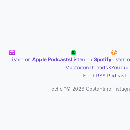
Listen on
Apple Podcasts
Listen on
Spotify
Listen 
Mastodon
Threads
X
YouTub
Feed RSS Podcast
echo "© 2026 Costantino Pistagna