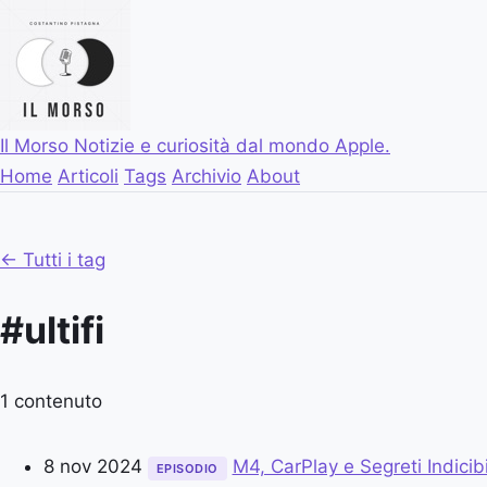
Il Morso
Notizie e curiosità dal mondo Apple.
Home
Articoli
Tags
Archivio
About
← Tutti i tag
#ultifi
1 contenuto
8 nov 2024
M4, CarPlay e Segreti Indicibi
EPISODIO