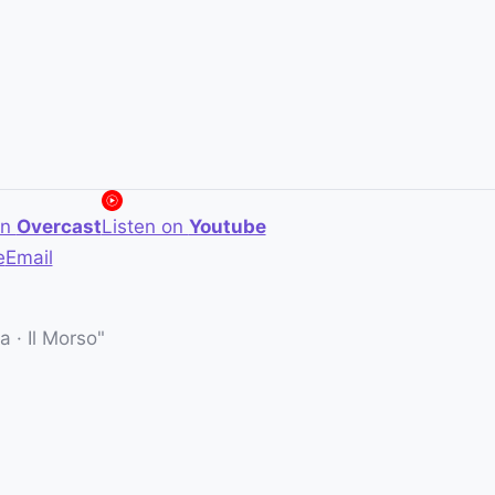
on
Overcast
Listen on
Youtube
e
Email
 · Il Morso"