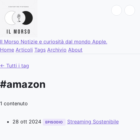
Il Morso
Notizie e curiosità dal mondo Apple.
Home
Articoli
Tags
Archivio
About
← Tutti i tag
#amazon
1 contenuto
28 ott 2024
Streaming Sostenibile
EPISODIO