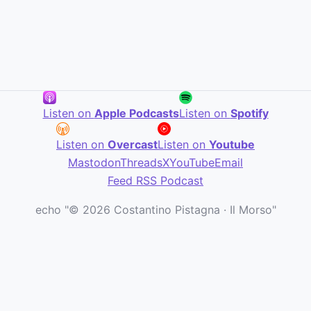
Listen on
Apple Podcasts
Listen on
Spotify
Listen on
Overcast
Listen on
Youtube
Mastodon
Threads
X
YouTube
Email
Feed RSS Podcast
echo "© 2026 Costantino Pistagna · Il Morso"