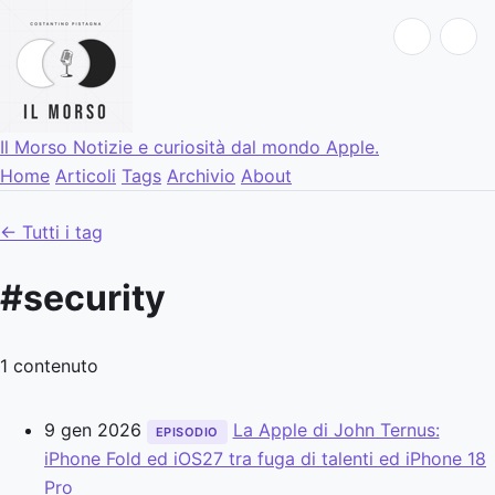
Il Morso
Notizie e curiosità dal mondo Apple.
Home
Articoli
Tags
Archivio
About
← Tutti i tag
#security
1 contenuto
9 gen 2026
La Apple di John Ternus:
EPISODIO
iPhone Fold ed iOS27 tra fuga di talenti ed iPhone 18
Pro