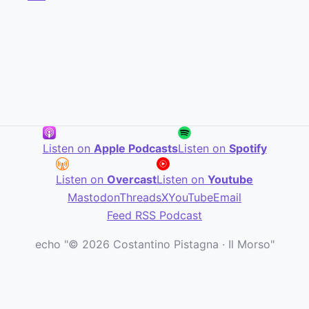
Listen on
Apple Podcasts
Listen on
Spotify
Listen on
Overcast
Listen on
Youtube
Mastodon
Threads
X
YouTube
Email
Feed RSS Podcast
echo "© 2026 Costantino Pistagna · Il Morso"