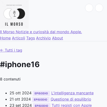
Il Morso
Notizie e curiosità dal mondo Apple.
Home
Articoli
Tags
Archivio
About
← Tutti i tag
#iphone16
8 contenuti
25 ott 2024
L'intelligenza mancante
EPISODIO
21 ott 2024
Questione di equilibrio
EPISODIO
23 set 2024
Tutti registi con Apple
EPISODIO