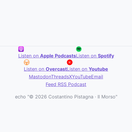
Listen on
Apple Podcasts
Listen on
Spotify
Listen on
Overcast
Listen on
Youtube
Mastodon
Threads
X
YouTube
Email
Feed RSS Podcast
echo "© 2026 Costantino Pistagna · Il Morso"