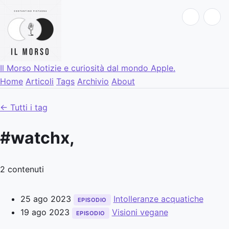
Il Morso
Notizie e curiosità dal mondo Apple.
Home
Articoli
Tags
Archivio
About
← Tutti i tag
#watchx,
2 contenuti
25 ago 2023
Intolleranze acquatiche
EPISODIO
19 ago 2023
Visioni vegane
EPISODIO