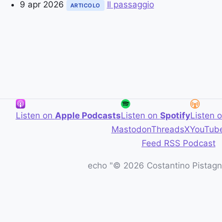
9 apr 2026
Il passaggio
ARTICOLO
Listen on
Apple Podcasts
Listen on
Spotify
Listen 
Mastodon
Threads
X
YouTub
Feed RSS Podcast
echo "© 2026 Costantino Pistagna