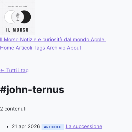
Il Morso
Notizie e curiosità dal mondo Apple.
Home
Articoli
Tags
Archivio
About
← Tutti i tag
#john-ternus
2 contenuti
21 apr 2026
La successione
ARTICOLO