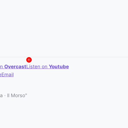
on
Overcast
Listen on
Youtube
e
Email
 · Il Morso"