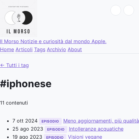
Il Morso
Notizie e curiosità dal mondo Apple.
Home
Articoli
Tags
Archivio
About
← Tutti i tag
#iphonese
11 contenuti
7 ott 2024
Meno aggiornamenti, più qualità
EPISODIO
25 ago 2023
Intolleranze acquatiche
EPISODIO
19 ago 2023
Visioni vegane
EPISODIO