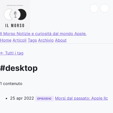
Il Morso
Notizie e curiosità dal mondo Apple.
Home
Articoli
Tags
Archivio
About
← Tutti i tag
#desktop
1 contenuto
25 apr 2022
Morsi dal passato: Apple IIc
EPISODIO