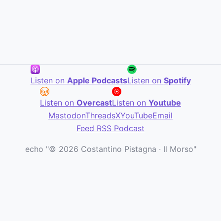
Listen on
Apple Podcasts
Listen on
Spotify
Listen on
Overcast
Listen on
Youtube
Mastodon
Threads
X
YouTube
Email
Feed RSS Podcast
echo "© 2026 Costantino Pistagna · Il Morso"