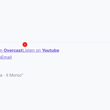
on
Overcast
Listen on
Youtube
e
Email
 · Il Morso"