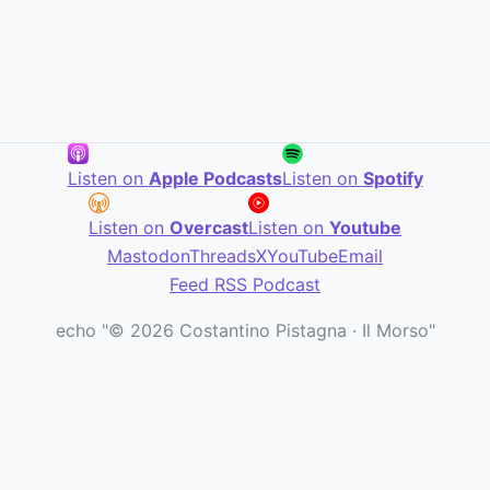
Listen on
Apple Podcasts
Listen on
Spotify
Listen on
Overcast
Listen on
Youtube
Mastodon
Threads
X
YouTube
Email
Feed RSS Podcast
echo "© 2026 Costantino Pistagna · Il Morso"