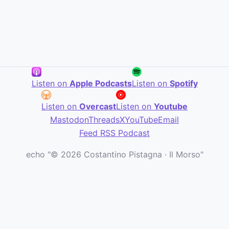
Listen on
Apple Podcasts
Listen on
Spotify
Listen on
Overcast
Listen on
Youtube
Mastodon
Threads
X
YouTube
Email
Feed RSS Podcast
echo "© 2026 Costantino Pistagna · Il Morso"