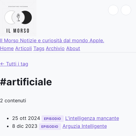
Il Morso
Notizie e curiosità dal mondo Apple.
Home
Articoli
Tags
Archivio
About
← Tutti i tag
#artificiale
2 contenuti
25 ott 2024
L'intelligenza mancante
EPISODIO
8 dic 2023
Arguzia Intelligente
EPISODIO