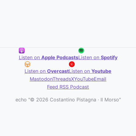
Listen on
Apple Podcasts
Listen on
Spotify
Listen on
Overcast
Listen on
Youtube
Mastodon
Threads
X
YouTube
Email
Feed RSS Podcast
echo "© 2026 Costantino Pistagna · Il Morso"