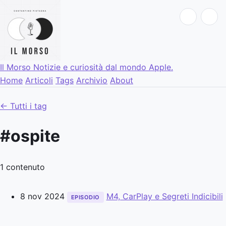
Il Morso
Notizie e curiosità dal mondo Apple.
Home
Articoli
Tags
Archivio
About
← Tutti i tag
#ospite
1 contenuto
8 nov 2024
M4, CarPlay e Segreti Indicibili
EPISODIO