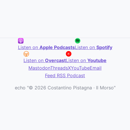
Listen on
Apple Podcasts
Listen on
Spotify
Listen on
Overcast
Listen on
Youtube
Mastodon
Threads
X
YouTube
Email
Feed RSS Podcast
echo "© 2026 Costantino Pistagna · Il Morso"