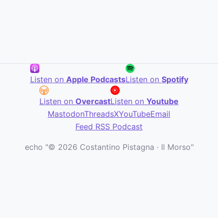
Listen on
Apple Podcasts
Listen on
Spotify
Listen on
Overcast
Listen on
Youtube
Mastodon
Threads
X
YouTube
Email
Feed RSS Podcast
echo "© 2026 Costantino Pistagna · Il Morso"