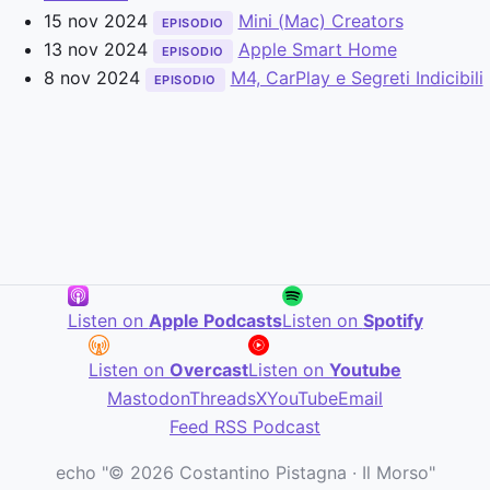
15 nov 2024
Mini (Mac) Creators
EPISODIO
13 nov 2024
Apple Smart Home
EPISODIO
8 nov 2024
M4, CarPlay e Segreti Indicibili
EPISODIO
Listen on
Apple Podcasts
Listen on
Spotify
Listen on
Overcast
Listen on
Youtube
Mastodon
Threads
X
YouTube
Email
Feed RSS Podcast
echo "© 2026 Costantino Pistagna · Il Morso"