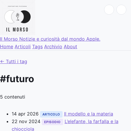
Il Morso
Notizie e curiosità dal mondo Apple.
Home
Articoli
Tags
Archivio
About
← Tutti i tag
#futuro
5 contenuti
14 apr 2026
Il modello e la materia
ARTICOLO
22 nov 2024
L’elefante, la farfalla e la
EPISODIO
chiocciola