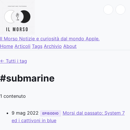
Il Morso
Notizie e curiosità dal mondo Apple.
Home
Articoli
Tags
Archivio
About
← Tutti i tag
#submarine
1 contenuto
9 mag 2022
Morsi dal passato: System 7
EPISODIO
ed i cattivoni in blue