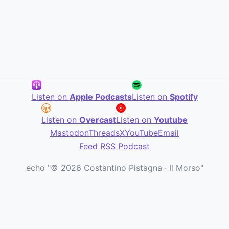
Listen on
Apple Podcasts
Listen on
Spotify
Listen on
Overcast
Listen on
Youtube
Mastodon
Threads
X
YouTube
Email
Feed RSS Podcast
echo "© 2026 Costantino Pistagna · Il Morso"