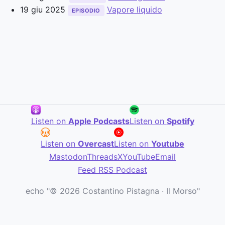
19 giu 2025
Vapore liquido
EPISODIO
Listen on
Apple Podcasts
Listen on
Spotify
Listen on
Overcast
Listen on
Youtube
Mastodon
Threads
X
YouTube
Email
Feed RSS Podcast
echo "© 2026 Costantino Pistagna · Il Morso"