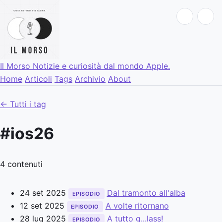
Il Morso
Notizie e curiosità dal mondo Apple.
Home
Articoli
Tags
Archivio
About
← Tutti i tag
#ios26
4 contenuti
24 set 2025
Dal tramonto all'alba
EPISODIO
12 set 2025
A volte ritornano
EPISODIO
28 lug 2025
A tutto g...lass!
EPISODIO