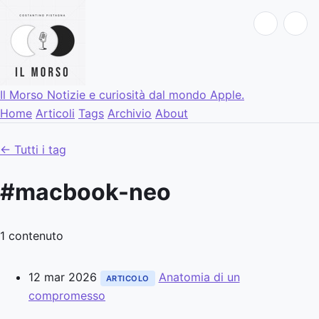
Il Morso
Notizie e curiosità dal mondo Apple.
Home
Articoli
Tags
Archivio
About
← Tutti i tag
#macbook-neo
1 contenuto
12 mar 2026
Anatomia di un
ARTICOLO
compromesso