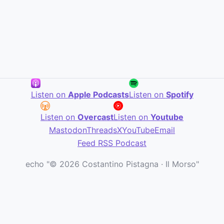
Listen on
Apple Podcasts
Listen on
Spotify
Listen on
Overcast
Listen on
Youtube
Mastodon
Threads
X
YouTube
Email
Feed RSS Podcast
echo "© 2026 Costantino Pistagna · Il Morso"